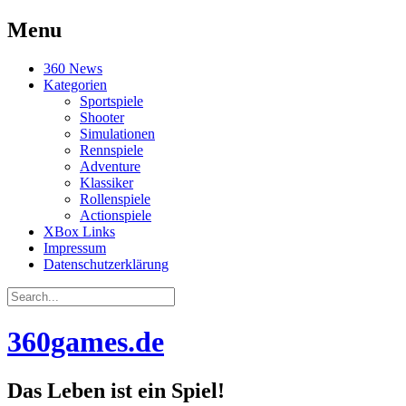
Menu
Skip
360 News
to
Kategorien
content
Sportspiele
Shooter
Simulationen
Rennspiele
Adventure
Klassiker
Rollenspiele
Actionspiele
XBox Links
Impressum
Datenschutzerklärung
Search
for:
360games.de
Das Leben ist ein Spiel!