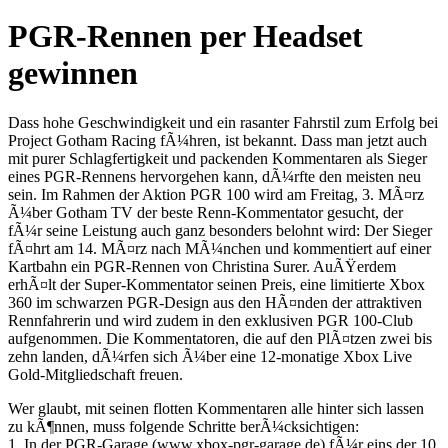
PGR-Rennen per Headset
gewinnen
Dass hohe Geschwindigkeit und ein rasanter Fahrstil zum Erfolg bei
Project Gotham Racing fÃ¼hren, ist bekannt. Dass man jetzt auch
mit purer Schlagfertigkeit und packenden Kommentaren als Sieger
eines PGR-Rennens hervorgehen kann, dÃ¼rfte den meisten neu
sein. Im Rahmen der Aktion PGR 100 wird am Freitag, 3. MÃ¤rz
Ã¼ber Gotham TV der beste Renn-Kommentator gesucht, der
fÃ¼r seine Leistung auch ganz besonders belohnt wird: Der Sieger
fÃ¤hrt am 14. MÃ¤rz nach MÃ¼nchen und kommentiert auf einer
Kartbahn ein PGR-Rennen von Christina Surer. AuÃŸerdem
erhÃ¤lt der Super-Kommentator seinen Preis, eine limitierte Xbox
360 im schwarzen PGR-Design aus den HÃ¤nden der attraktiven
Rennfahrerin und wird zudem in den exklusiven PGR 100-Club
aufgenommen. Die Kommentatoren, die auf den PlÃ¤tzen zwei bis
zehn landen, dÃ¼rfen sich Ã¼ber eine 12-monatige Xbox Live
Gold-Mitgliedschaft freuen.
Wer glaubt, mit seinen flotten Kommentaren alle hinter sich lassen
zu kÃ¶nnen, muss folgende Schritte berÃ¼cksichtigen:
1. In der PGR-Garage (www.xbox-pgr-garage.de) fÃ¼r eins der 10