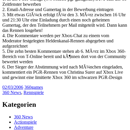
Zeitfenster bewerben
2. Email-Adresse und Gamertag in der Bewerbung eintragen
3. Mit etwas GlÃ¼ck erfolgt fÃ¼r den 3. MÃ¤rz zwischen 16 Uhr
und 21:30 Uhr eine Einladung durch einen noch geheimen
Gamertag, der den Teilnehmern per Mail mitgeteilt wird. Dann kann
das Rennen losgehen!
4. Die Kommentare werden per Xbox-Chat zu einem vom
Moderator festgelegten Heldenkanal-Rennen abgegeben und
aufgezeichnet
5. Die zehn besten Kommentare stehen ab 6. MÃ¤rz im Xbox 360-
Bereich von T-Online bereit und kÃ¶nnen dort von der Community
bewertet werden
6. Der Sieger der Abstimmung wird nach MÃ¼nchen eingeladen,
kommentiert ein PGR-Rennen von Christina Surer auf Xbox Live
und gewinnt eine limitierte Xbox 360 im schwarzen PGR-Design
02/03/2006
360games
360 News
,
Rennspiele
Kategorien
360 News
Actionspiele
Adventure