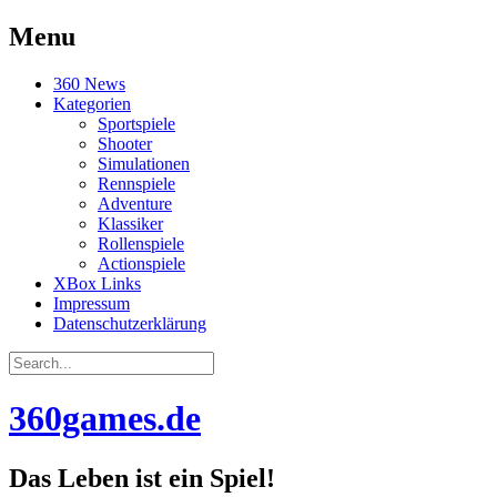
Menu
Skip
360 News
to
Kategorien
content
Sportspiele
Shooter
Simulationen
Rennspiele
Adventure
Klassiker
Rollenspiele
Actionspiele
XBox Links
Impressum
Datenschutzerklärung
Search
for:
360games.de
Das Leben ist ein Spiel!