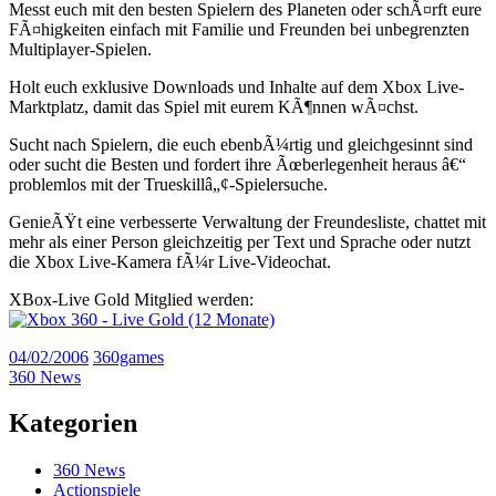
Messt euch mit den besten Spielern des Planeten oder schÃ¤rft eure
FÃ¤higkeiten einfach mit Familie und Freunden bei unbegrenzten
Multiplayer-Spielen.
Holt euch exklusive Downloads und Inhalte auf dem Xbox Live-
Marktplatz, damit das Spiel mit eurem KÃ¶nnen wÃ¤chst.
Sucht nach Spielern, die euch ebenbÃ¼rtig und gleichgesinnt sind
oder sucht die Besten und fordert ihre Ãœberlegenheit heraus â€“
problemlos mit der Trueskillâ„¢-Spielersuche.
GenieÃŸt eine verbesserte Verwaltung der Freundesliste, chattet mit
mehr als einer Person gleichzeitig per Text und Sprache oder nutzt
die Xbox Live-Kamera fÃ¼r Live-Videochat.
XBox-Live Gold Mitglied werden:
04/02/2006
360games
360 News
Kategorien
360 News
Actionspiele