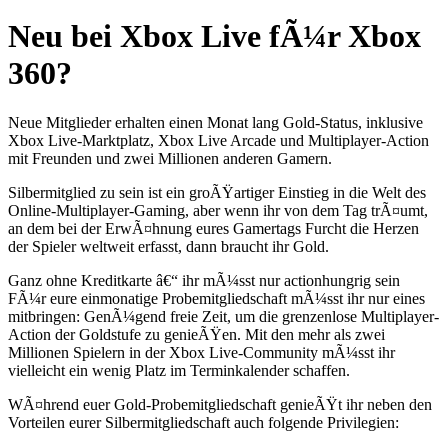
Neu bei Xbox Live fÃ¼r Xbox
360?
Neue Mitglieder erhalten einen Monat lang Gold-Status, inklusive
Xbox Live-Marktplatz, Xbox Live Arcade und Multiplayer-Action
mit Freunden und zwei Millionen anderen Gamern.
Silbermitglied zu sein ist ein groÃŸartiger Einstieg in die Welt des
Online-Multiplayer-Gaming, aber wenn ihr von dem Tag trÃ¤umt,
an dem bei der ErwÃ¤hnung eures Gamertags Furcht die Herzen
der Spieler weltweit erfasst, dann braucht ihr Gold.
Ganz ohne Kreditkarte â€“ ihr mÃ¼sst nur actionhungrig sein
FÃ¼r eure einmonatige Probemitgliedschaft mÃ¼sst ihr nur eines
mitbringen: GenÃ¼gend freie Zeit, um die grenzenlose Multiplayer-
Action der Goldstufe zu genieÃŸen. Mit den mehr als zwei
Millionen Spielern in der Xbox Live-Community mÃ¼sst ihr
vielleicht ein wenig Platz im Terminkalender schaffen.
WÃ¤hrend euer Gold-Probemitgliedschaft genieÃŸt ihr neben den
Vorteilen eurer Silbermitgliedschaft auch folgende Privilegien: