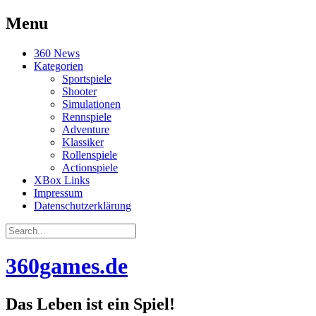
Menu
Skip
360 News
to
Kategorien
content
Sportspiele
Shooter
Simulationen
Rennspiele
Adventure
Klassiker
Rollenspiele
Actionspiele
XBox Links
Impressum
Datenschutzerklärung
Search
for:
360games.de
Das Leben ist ein Spiel!