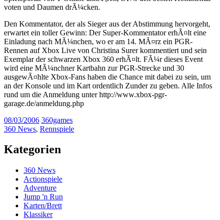
voten und Daumen drÃ¼cken.
Den Kommentator, der als Sieger aus der Abstimmung hervorgeht,
erwartet ein toller Gewinn: Der Super-Kommentator erhÃ¤lt eine
Einladung nach MÃ¼nchen, wo er am 14. MÃ¤rz ein PGR-
Rennen auf Xbox Live von Christina Surer kommentiert und sein
Exemplar der schwarzen Xbox 360 erhÃ¤lt. FÃ¼r dieses Event
wird eine MÃ¼nchner Kartbahn zur PGR-Strecke und 30
ausgewÃ¤hlte Xbox-Fans haben die Chance mit dabei zu sein, um
an der Konsole und im Kart ordentlich Zunder zu geben. Alle Infos
rund um die Anmeldung unter http://www.xbox-pgr-
garage.de/anmeldung.php
08/03/2006
360games
360 News
,
Rennspiele
Kategorien
360 News
Actionspiele
Adventure
Jump 'n Run
Karten/Brett
Klassiker