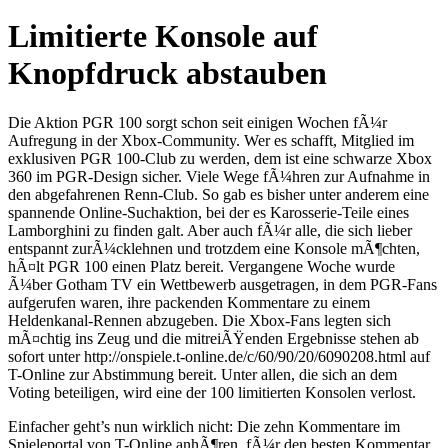
Limitierte Konsole auf
Knopfdruck abstauben
Die Aktion PGR 100 sorgt schon seit einigen Wochen fÃ¼r
Aufregung in der Xbox-Community. Wer es schafft, Mitglied im
exklusiven PGR 100-Club zu werden, dem ist eine schwarze Xbox
360 im PGR-Design sicher. Viele Wege fÃ¼hren zur Aufnahme in
den abgefahrenen Renn-Club. So gab es bisher unter anderem eine
spannende Online-Suchaktion, bei der es Karosserie-Teile eines
Lamborghini zu finden galt. Aber auch fÃ¼r alle, die sich lieber
entspannt zurÃ¼cklehnen und trotzdem eine Konsole mÃ¶chten,
hÃ¤lt PGR 100 einen Platz bereit. Vergangene Woche wurde
Ã¼ber Gotham TV ein Wettbewerb ausgetragen, in dem PGR-Fans
aufgerufen waren, ihre packenden Kommentare zu einem
Heldenkanal-Rennen abzugeben. Die Xbox-Fans legten sich
mÃ¤chtig ins Zeug und die mitreiÃŸenden Ergebnisse stehen ab
sofort unter http://onspiele.t-online.de/c/60/90/20/6090208.html auf
T-Online zur Abstimmung bereit. Unter allen, die sich an dem
Voting beteiligen, wird eine der 100 limitierten Konsolen verlost.
Einfacher geht’s nun wirklich nicht: Die zehn Kommentare im
Spieleportal von T-Online anhÃ¶ren, fÃ¼r den besten Kommentar