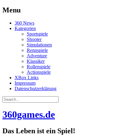
Menu
Skip
360 News
to
Kategorien
content
Sportspiele
Shooter
Simulationen
Rennspiele
Adventure
Klassiker
Rollenspiele
Actionspiele
XBox Links
Impressum
Datenschutzerklärung
Search
for:
360games.de
Das Leben ist ein Spiel!