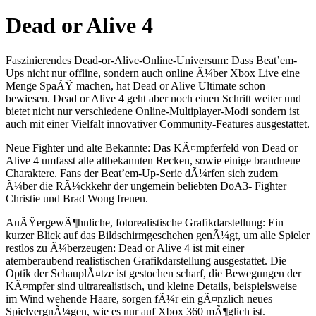
Dead or Alive 4
Faszinierendes Dead-or-Alive-Online-Universum: Dass Beat’em-
Ups nicht nur offline, sondern auch online Ã¼ber Xbox Live eine
Menge SpaÃŸ machen, hat Dead or Alive Ultimate schon
bewiesen. Dead or Alive 4 geht aber noch einen Schritt weiter und
bietet nicht nur verschiedene Online-Multiplayer-Modi sondern ist
auch mit einer Vielfalt innovativer Community-Features ausgestattet.
Neue Fighter und alte Bekannte: Das KÃ¤mpferfeld von Dead or
Alive 4 umfasst alle altbekannten Recken, sowie einige brandneue
Charaktere. Fans der Beat’em-Up-Serie dÃ¼rfen sich zudem
Ã¼ber die RÃ¼ckkehr der ungemein beliebten DoA3- Fighter
Christie und Brad Wong freuen.
AuÃŸergewÃ¶hnliche, fotorealistische Grafikdarstellung: Ein
kurzer Blick auf das Bildschirmgeschehen genÃ¼gt, um alle Spieler
restlos zu Ã¼berzeugen: Dead or Alive 4 ist mit einer
atemberaubend realistischen Grafikdarstellung ausgestattet. Die
Optik der SchauplÃ¤tze ist gestochen scharf, die Bewegungen der
KÃ¤mpfer sind ultrarealistisch, und kleine Details, beispielsweise
im Wind wehende Haare, sorgen fÃ¼r ein gÃ¤nzlich neues
SpielvergnÃ¼gen, wie es nur auf Xbox 360 mÃ¶glich ist.