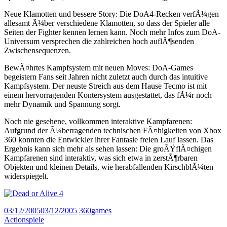
Neue Klamotten und bessere Story: Die DoA4-Recken verfÃ¼gen
allesamt Ã¼ber verschiedene Klamotten, so dass der Spieler alle
Seiten der Fighter kennen lernen kann. Noch mehr Infos zum DoA-
Universum versprechen die zahlreichen hoch auflÃ¶senden
Zwischensequenzen.
BewÃ¤hrtes Kampfsystem mit neuen Moves: DoA-Games
begeistern Fans seit Jahren nicht zuletzt auch durch das intuitive
Kampfsystem. Der neuste Streich aus dem Hause Tecmo ist mit
einem hervorragenden Kontersystem ausgestattet, das fÃ¼r noch
mehr Dynamik und Spannung sorgt.
Noch nie gesehene, vollkommen interaktive Kampfarenen:
Aufgrund der Ã¼berragenden technischen FÃ¤higkeiten von Xbox
360 konnten die Entwickler ihrer Fantasie freien Lauf lassen. Das
Ergebnis kann sich mehr als sehen lassen: Die groÃŸflÃ¤chigen
Kampfarenen sind interaktiv, was sich etwa in zerstÃ¶rbaren
Objekten und kleinen Details, wie herabfallenden KirschblÃ¼ten
widerspiegelt.
03/12/2005
03/12/2005
360games
Actionspiele