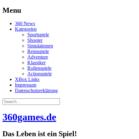
Menu
Skip
360 News
to
Kategorien
content
Sportspiele
Shooter
Simulationen
Rennspiele
Adventure
Klassiker
Rollenspiele
Actionspiele
XBox Links
Impressum
Datenschutzerklärung
Search
for:
360games.de
Das Leben ist ein Spiel!