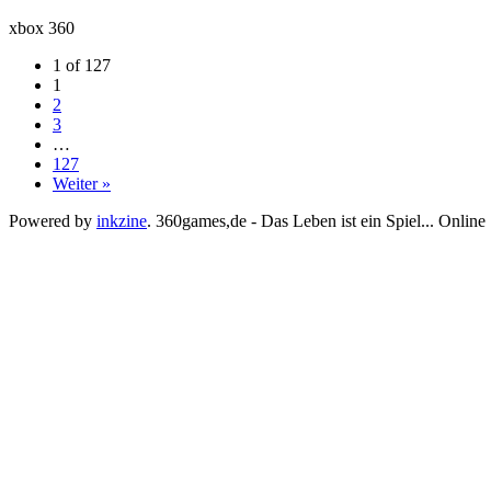
xbox 360
1 of 127
1
2
3
…
127
Weiter »
Powered by
inkzine
.
360games,de - Das Leben ist ein Spiel... Online