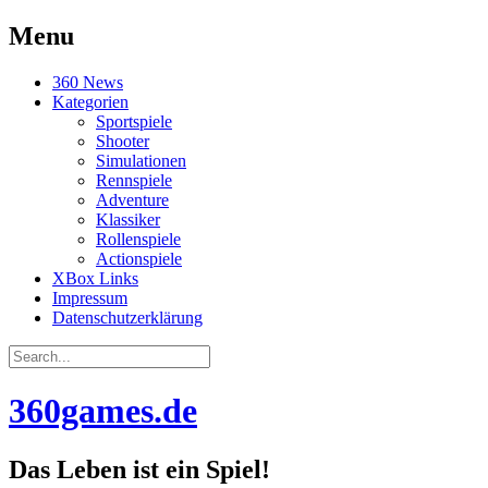
Menu
Skip
360 News
to
Kategorien
content
Sportspiele
Shooter
Simulationen
Rennspiele
Adventure
Klassiker
Rollenspiele
Actionspiele
XBox Links
Impressum
Datenschutzerklärung
Search
for:
360games.de
Das Leben ist ein Spiel!