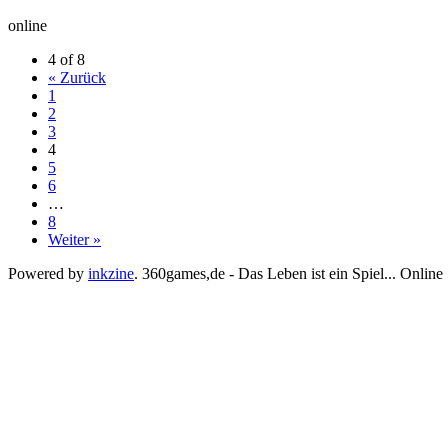
online
4 of 8
« Zurück
1
2
3
4
5
6
…
8
Weiter »
Powered by
inkzine
.
360games,de - Das Leben ist ein Spiel... Online