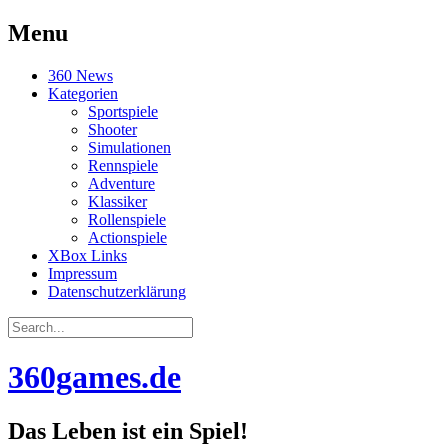
Menu
Skip
360 News
to
Kategorien
content
Sportspiele
Shooter
Simulationen
Rennspiele
Adventure
Klassiker
Rollenspiele
Actionspiele
XBox Links
Impressum
Datenschutzerklärung
Search
for:
360games.de
Das Leben ist ein Spiel!