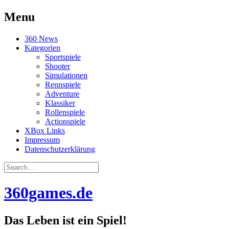
Menu
Skip
360 News
to
Kategorien
content
Sportspiele
Shooter
Simulationen
Rennspiele
Adventure
Klassiker
Rollenspiele
Actionspiele
XBox Links
Impressum
Datenschutzerklärung
Search
for:
360games.de
Das Leben ist ein Spiel!