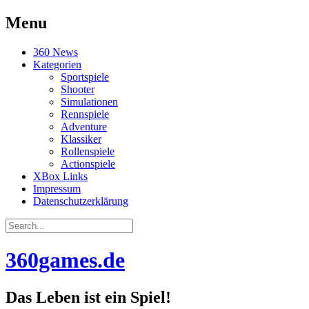
Menu
Skip
360 News
to
Kategorien
content
Sportspiele
Shooter
Simulationen
Rennspiele
Adventure
Klassiker
Rollenspiele
Actionspiele
XBox Links
Impressum
Datenschutzerklärung
Search
for:
360games.de
Das Leben ist ein Spiel!